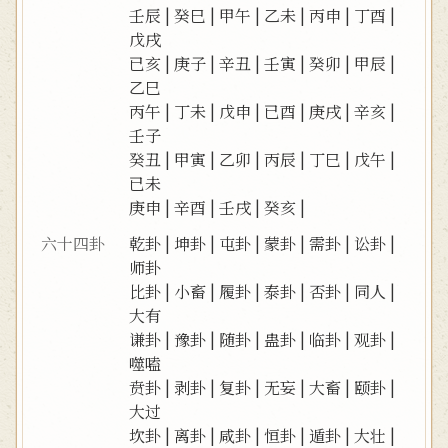
壬辰
|
癸巳
|
甲午
|
乙未
|
丙申
|
丁酉
|
戊戌
已亥
|
庚子
|
辛丑
|
壬寅
|
癸卯
|
甲辰
|
乙巳
丙午
|
丁未
|
戊申
|
已酉
|
庚戌
|
辛亥
|
壬子
癸丑
|
甲寅
|
乙卯
|
丙辰
|
丁巳
|
戊午
|
已未
庚申
|
辛酉
|
壬戌
|
癸亥
|
六十四卦
乾卦
|
坤卦
|
屯卦
|
蒙卦
|
需卦
|
讼卦
|
师卦
比卦
|
小畜
|
履卦
|
泰卦
|
否卦
|
同人
|
大有
谦卦
|
豫卦
|
随卦
|
蛊卦
|
临卦
|
观卦
|
噬嗑
贲卦
|
剥卦
|
复卦
|
无妄
|
大畜
|
颐卦
|
大过
坎卦
|
离卦
|
咸卦
|
恒卦
|
遁卦
|
大壮
|