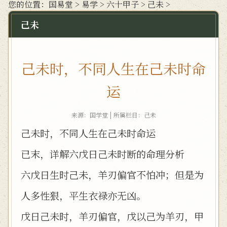
您的位置：
国易堂
>
易学
>
六十甲子
>
己未
>
己未
己未时，不同人生在己未时命
运
来源：国学堂 | 所属栏目：
己未
己未时，不同人生在己未时命运
已末，详解六戊日己未时断的命理分析
六戊日生时己未，羊刃偏官不怕冲；但是为
人多性狠，平生衣禄亦无凶。
戊日己未时，羊刃偏官，戊以己为羊刃，甲