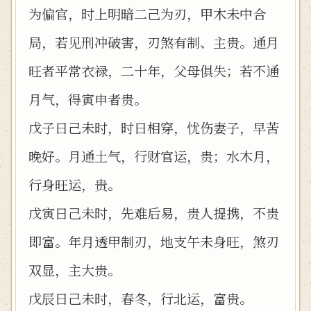
为偏官，时上明暗二己为刃，甲木未中合
局，若见刑冲破害，刃煞有制、主贵。通月
旺者平常衣禄，二十年，父母俱失；若不通
月气，得寅申者贵。
戊子日己未时，时日相穿，忧伤妻子，早苦
晚好。月通土气，行财官运，贵；水木月，
行身旺运，贵。
戊寅日己未时，先难后易，贵人提携，不贵
即富。年月透甲制刃，地支午未身旺，煞刃
双显，主大贵。
戊辰日己未时，春冬，行北运，富贵。