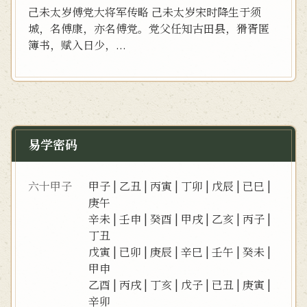
己未太岁傅党大将军传略 己未太岁宋时降生于须
城，名傅康，亦名傅党。党父任知古田县，猾胥匿
簿书，赋入日少，...
易学密码
六十甲子
甲子
|
乙丑
|
丙寅
|
丁卯
|
戊辰
|
已巳
|
庚午
辛未
|
壬申
|
癸酉
|
甲戌
|
乙亥
|
丙子
|
丁丑
戊寅
|
已卯
|
庚辰
|
辛巳
|
壬午
|
癸未
|
甲申
乙酉
|
丙戌
|
丁亥
|
戊子
|
已丑
|
庚寅
|
辛卯