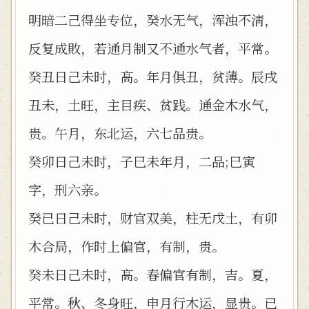
明暗二己得坐专位，癸水无气，浑浊不淸，
反复成敗，若通月制又不通水气者，平常。
癸丑日己未时，髙。年月俱丑，贫薄。辰戌
丑未，土旺，主目疾、贫践。通金木水气，
贵。午月，东北运，六七品贵。
癸卯日己未时，子巳未年月，二品;巳寅
字，刑六亲。
癸已日己未时，财官双美，柱无戊土，有卯
木合局，作时上偏官，有制，贵。
癸未日己未时，髙。春偏官有制，吉。夏，
平常。秋、冬身旺，申月行木运，显贵。已