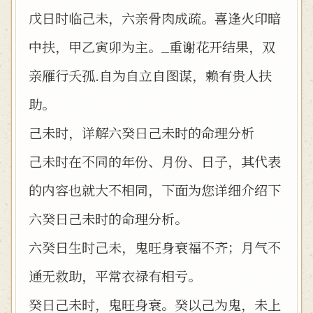
戊日时临己未，六亲骨肉成疏。喜逢火印暗
中扶，甲乙寅卯为主。_重谢花开结果，双
亲雁行夭孤.自为自立自图谋，赖有贵人扶
助。
己未时，详解六癸日己未时的命理分析
己未时在不同的年份、月份、日子，其代表
的内容也就大不相同，下面为您详细介绍下
六癸日己未时的命理分析。
六癸日生时己未，鬼旺身衰福不齐；月气不
通无救助，平常衣禄有相亏。
癸日己未时，鬼旺身衰。癸以己为鬼，未上