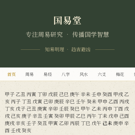
国易堂
专注周易研究 • 传播国学智慧
知易明理 • 趋吉避凶
首页
周易
易经
八字
风水
六爻
梅花
甲子
乙丑
丙寅
丁卯
戊辰
己巳
庚午
辛未
壬申
癸酉
甲戌
乙
亥
丙子
丁丑
戊寅
己卯
庚辰
辛巳
壬午
癸未
甲申
乙酉
丙戌
丁亥
戊子
己丑
庚寅
辛卯
壬辰
癸巳
甲午
乙未
丙申
丁酉
戊
戌
己亥
庚子
辛丑
壬寅
癸卯
甲辰
乙巳
丙午
丁未
戊申
己酉
庚戌
辛亥
壬子
癸丑
甲寅
乙卯
丙辰
丁巳
戊午
己未
庚申
辛
酉
壬戌
癸亥