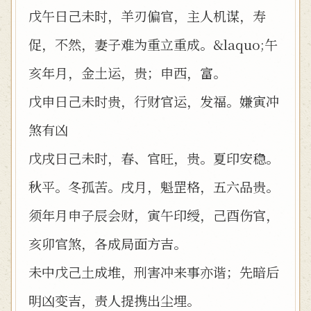
戊午日己未时，羊刃偏官，主人机谋，寿
促，不然，妻子难为重立重成。&laquo;午
亥年月，金土运，贵；申西，富。
戊申日己未时贵，行财官运，发福。嫌寅冲
煞有凶
戊戌日己未时，春、官旺，贵。夏印安稳。
秋平。冬孤苦。戌月，魁罡格，五六品贵。
须年月申子辰会财，寅午印绶，己酉伤官，
亥卯官煞，各成局面方吉。
未中戊己土成堆，刑害冲来事亦谐；先暗后
明凶变吉，责人提携出尘埋。