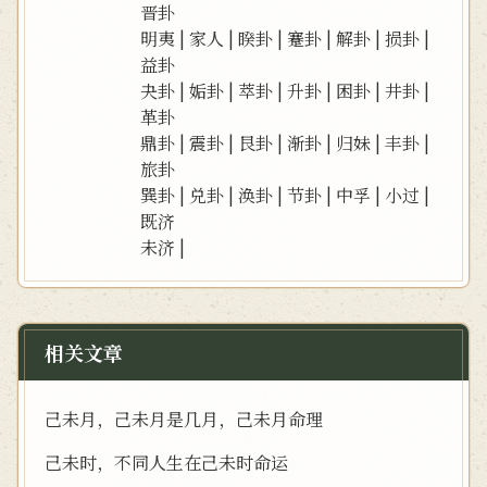
晋卦
明夷
|
家人
|
睽卦
|
蹇卦
|
解卦
|
损卦
|
益卦
夬卦
|
姤卦
|
萃卦
|
升卦
|
困卦
|
井卦
|
革卦
鼎卦
|
震卦
|
艮卦
|
渐卦
|
归妹
|
丰卦
|
旅卦
巽卦
|
兑卦
|
涣卦
|
节卦
|
中孚
|
小过
|
既济
未济
|
相关文章
己未月，己未月是几月，己未月命理
己未时，不同人生在己未时命运