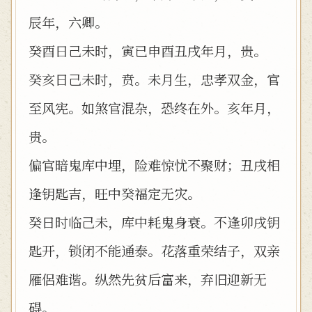
辰年，六卿。
癸酉日己未时，寅已申酉丑戌年月，贵。
癸亥日己未时，贲。未月生，忠孝双金，官
至风宪。如煞官混杂，恐终在外。亥年月，
贵。
偏官暗鬼库中埋，险难惊忧不聚财；丑戌相
逢钥匙吉，旺中癸福定无灾。
癸日时临己未，库中耗鬼身衰。不逢卯戌钥
匙开，锁闭不能通泰。花落重荣结子，双亲
雁侶难谐。纵然先贫后富来，弃旧迎新无
碍。