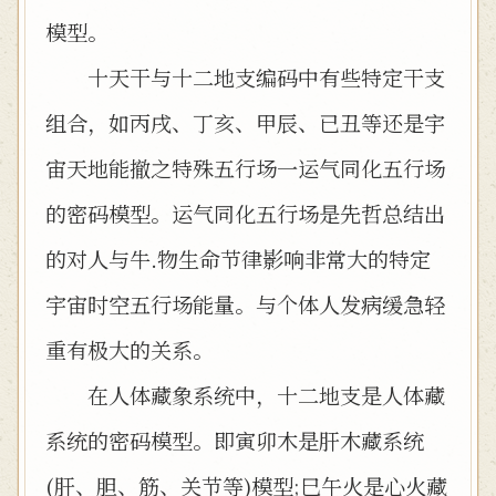
模型。
十天干与十二地支编码中有些特定干支
组合，如丙戌、丁亥、甲辰、已丑等还是宇
宙天地能撤之特殊五行场一运气同化五行场
的密码模型。运气同化五行场是先哲总结出
的对人与牛.物生命节律影响非常大的特定
宇宙时空五行场能量。与个体人发病缓急轻
重有极大的关系。
在人体藏象系统中，十二地支是人体藏
系统的密码模型。即寅卯木是肝木藏系统
(肝、胆、筋、关节等)模型;巳午火是心火藏