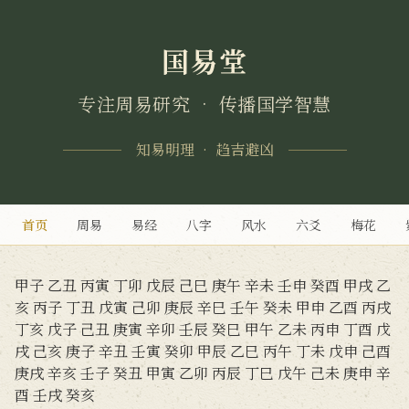
国易堂
专注周易研究 • 传播国学智慧
知易明理 • 趋吉避凶
首页
周易
易经
八字
风水
六爻
梅花
甲子
乙丑
丙寅
丁卯
戊辰
己巳
庚午
辛未
壬申
癸酉
甲戌
乙
亥
丙子
丁丑
戊寅
己卯
庚辰
辛巳
壬午
癸未
甲申
乙酉
丙戌
丁亥
戊子
己丑
庚寅
辛卯
壬辰
癸巳
甲午
乙未
丙申
丁酉
戊
戌
己亥
庚子
辛丑
壬寅
癸卯
甲辰
乙巳
丙午
丁未
戊申
己酉
庚戌
辛亥
壬子
癸丑
甲寅
乙卯
丙辰
丁巳
戊午
己未
庚申
辛
酉
壬戌
癸亥