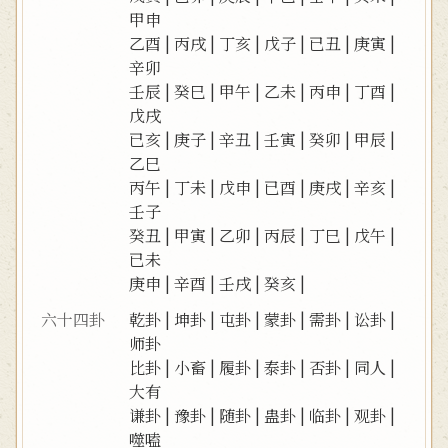
甲申
乙酉
|
丙戌
|
丁亥
|
戊子
|
已丑
|
庚寅
|
辛卯
壬辰
|
癸巳
|
甲午
|
乙未
|
丙申
|
丁酉
|
戊戌
已亥
|
庚子
|
辛丑
|
壬寅
|
癸卯
|
甲辰
|
乙巳
丙午
|
丁未
|
戊申
|
已酉
|
庚戌
|
辛亥
|
壬子
癸丑
|
甲寅
|
乙卯
|
丙辰
|
丁巳
|
戊午
|
已未
庚申
|
辛酉
|
壬戌
|
癸亥
|
六十四卦
乾卦
|
坤卦
|
屯卦
|
蒙卦
|
需卦
|
讼卦
|
师卦
比卦
|
小畜
|
履卦
|
泰卦
|
否卦
|
同人
|
大有
谦卦
|
豫卦
|
随卦
|
蛊卦
|
临卦
|
观卦
|
噬嗑