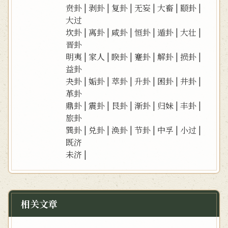
贲卦
|
剥卦
|
复卦
|
无妄
|
大畜
|
颐卦
|
大过
坎卦
|
离卦
|
咸卦
|
恒卦
|
遁卦
|
大壮
|
晋卦
明夷
|
家人
|
睽卦
|
蹇卦
|
解卦
|
损卦
|
益卦
夬卦
|
姤卦
|
萃卦
|
升卦
|
困卦
|
井卦
|
革卦
鼎卦
|
震卦
|
艮卦
|
渐卦
|
归妹
|
丰卦
|
旅卦
巽卦
|
兑卦
|
涣卦
|
节卦
|
中孚
|
小过
|
既济
未济
|
相关文章