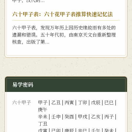
甲子，汉代的...
六十甲子表：六十花甲子表推算快速记忆法
六十甲子表，发现万年历上因历史缘故而有多处的
遗漏和错误。五十年代初，由南京天文台重新整理
核查，出版了第...
易学密码
六十甲子
甲子
|
乙丑
|
丙寅
|
丁卯
|
戊辰
|
已巳
|
庚午
辛未
|
壬申
|
癸酉
|
甲戌
|
乙亥
|
丙子
|
丁丑
戊寅
|
已卯
|
庚辰
|
辛巳
|
壬午
|
癸未
|