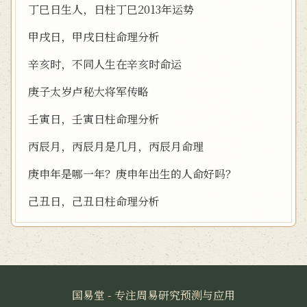
丁巳日生人，日柱丁巳2013年运势
甲戌日，甲戌日柱命理分析
辛亥时，不同人生在辛亥时命运
庚子太岁卢秘大将军传略
壬寅日，壬寅日柱命理分析
丙辰月，丙辰月是几月，丙辰月命理
庚申年是哪一年？庚申年出生的人命好吗？
己丑日，己丑日柱命理分析
国易堂 - 专注周易研究预测与应用