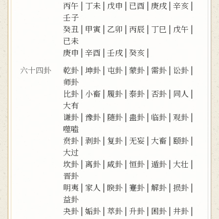
丙午
|
丁未
|
戊申
|
已酉
|
庚戌
|
辛亥
|
壬子
癸丑
|
甲寅
|
乙卯
|
丙辰
|
丁巳
|
戊午
|
已未
庚申
|
辛酉
|
壬戌
|
癸亥
|
六十四卦
乾卦
|
坤卦
|
屯卦
|
蒙卦
|
需卦
|
讼卦
|
师卦
比卦
|
小畜
|
履卦
|
泰卦
|
否卦
|
同人
|
大有
谦卦
|
豫卦
|
随卦
|
蛊卦
|
临卦
|
观卦
|
噬嗑
贲卦
|
剥卦
|
复卦
|
无妄
|
大畜
|
颐卦
|
大过
坎卦
|
离卦
|
咸卦
|
恒卦
|
遁卦
|
大壮
|
晋卦
明夷
|
家人
|
睽卦
|
蹇卦
|
解卦
|
损卦
|
益卦
夬卦
|
姤卦
|
萃卦
|
升卦
|
困卦
|
井卦
|