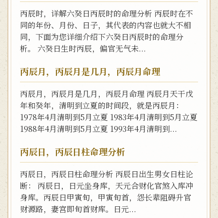
丙辰时，详解六癸日丙辰时的命理分析 丙辰时在不
同的年份、月份、日子，其代表的内容也就大不相
同，下面为您详细介绍下六癸日丙辰时的命理分
析。 六癸日生时丙辰，偏官无气未...
丙辰月，丙辰月是几月，丙辰月命理
丙辰月，丙辰月是几月，丙辰月命理 丙辰月天干戊
年和癸年，清明到立夏的时间段，就是丙辰月：
1978年4月清明到5月立夏 1983年4月清明到5月立夏
1988年4月清明到5月立夏 1993年4月清明到...
丙辰日，丙辰日柱命理分析
丙辰日，丙辰日柱命理分析 丙辰日出生男女日柱论
断： 丙辰日，日元坐身库，天元合财化官煞入库冲
身库。丙辰日甲寅旬，甲寅旬首，怨长辈阻碍升官
财源路，妻宫即旬首财库。日元...