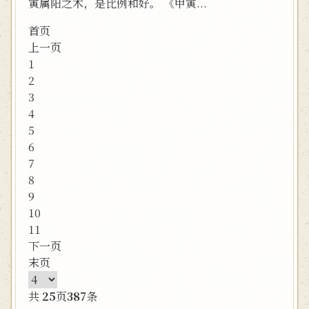
寅属阳之木，是比例和好。 《甲寅...
首页
上一页
1
2
3
4
5
6
7
8
9
10
11
下一页
末页
共
25
页
387
条