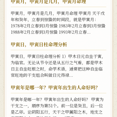
甲寅月，甲寅月是几月，甲寅月命理
甲寅月，甲寅月是几月，甲寅月命理 甲寅月 天干戊
年和癸年，立春到惊蛰的时间段，就是甲寅月：
1978年2月立春到3月惊蛰 1983年2月立春到3月惊蛰
1988年2月立春到3月惊蛰 1993年2月立春...
甲寅日，甲寅日柱命理分析
甲寅日，甲寅日柱命理分析 1）甲木日元自坐于寅，
为临官。无论从节令还是从五行之气看，都是甲木
日主自坐旺根之时，命学术语，通常把这种自坐临
官旺地的干支组合叫做日元得禄...
甲寅年是哪一年？甲寅年出生的人命好吗？
甲寅年是哪一年？甲寅年出生的人命好吗？ 甲寅为
干支之一，顺序为第51个。前一位是癸丑，后一位
是乙卯。论阴阳五行，天干之甲属阳之木，地支之