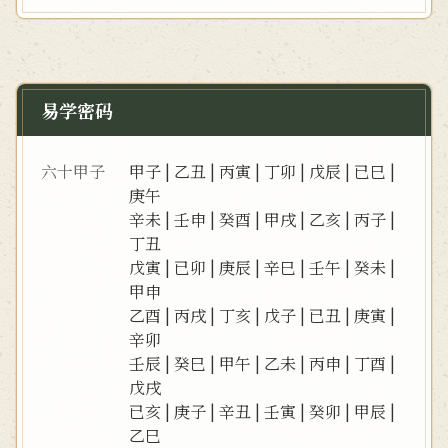
易学密码
六十甲子
甲子
|
乙丑
|
丙寅
|
丁卯
|
戊辰
|
已巳
|
庚午
辛未
|
壬申
|
癸酉
|
甲戌
|
乙亥
|
丙子
|
丁丑
戊寅
|
已卯
|
庚辰
|
辛巳
|
壬午
|
癸未
|
甲申
乙酉
|
丙戌
|
丁亥
|
戊子
|
已丑
|
庚寅
|
辛卯
壬辰
|
癸巳
|
甲午
|
乙未
|
丙申
|
丁酉
|
戊戌
已亥
|
庚子
|
辛丑
|
壬寅
|
癸卯
|
甲辰
|
乙巳