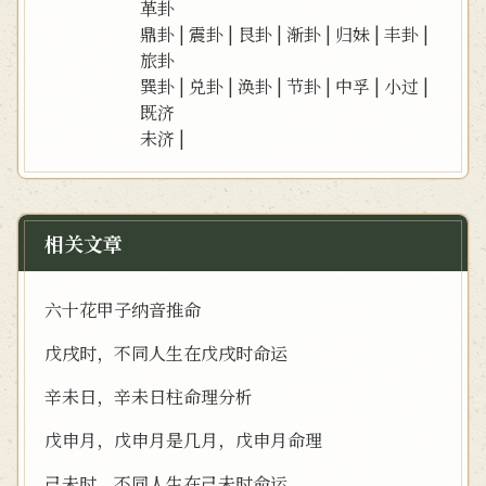
革卦
鼎卦
|
震卦
|
艮卦
|
渐卦
|
归妹
|
丰卦
|
旅卦
巽卦
|
兑卦
|
涣卦
|
节卦
|
中孚
|
小过
|
既济
未济
|
相关文章
六十花甲子纳音推命
戊戌时，不同人生在戊戌时命运
辛未日，辛未日柱命理分析
戊申月，戊申月是几月，戊申月命理
己未时，不同人生在己未时命运