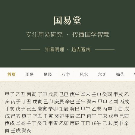
国易堂
专注周易研究 • 传播国学智慧
知易明理 • 趋吉避凶
首页
周易
易经
八字
风水
六爻
梅花
甲子
乙丑
丙寅
丁卯
戊辰
己巳
庚午
辛未
壬申
癸酉
甲戌
乙
亥
丙子
丁丑
戊寅
己卯
庚辰
辛巳
壬午
癸未
甲申
乙酉
丙戌
丁亥
戊子
己丑
庚寅
辛卯
壬辰
癸巳
甲午
乙未
丙申
丁酉
戊
戌
己亥
庚子
辛丑
壬寅
癸卯
甲辰
乙巳
丙午
丁未
戊申
己酉
庚戌
辛亥
壬子
癸丑
甲寅
乙卯
丙辰
丁巳
戊午
己未
庚申
辛
酉
壬戌
癸亥