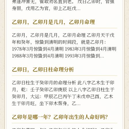
弗逢冲害无，管取劝名直到老。 戊日乙卯时，官强
身弱，戊用乙为官，卯上乙旺戊...
乙卯月，乙卯月是几月，乙卯月命理
乙卯月，乙卯月是几月，乙卯月命理 乙卯月天干戊
年和癸年，惊蛰到清明的时间段，就是乙卯月：
1978年3月惊蛰到4月清明 1983年3月惊蛰到4月清明
1988年3月惊蛰到4月清明 1993年3月惊蛰到...
乙卯日，乙卯日柱命理分析
乙卯日柱生于癸卯月的命理分析 此八字乙木生于卯
月，乾：壬子癸卯乙卯庚辰 以上八字乙卯日柱生于
癸卯月，大运：甲辰乙巳丙午丁未戊申己酉，乙木
生于卯月旺，坐下卯木帮身，乙...
乙卯年是哪一年？乙卯年出生的人命好吗？