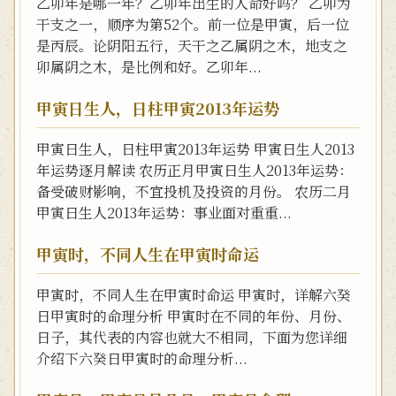
乙卯年是哪一年？乙卯年出生的人命好吗？ 乙卯为
干支之一，顺序为第52个。前一位是甲寅，后一位
是丙辰。论阴阳五行，天干之乙属阴之木，地支之
卯属阴之木，是比例和好。乙卯年...
甲寅日生人，日柱甲寅2013年运势
甲寅日生人，日柱甲寅2013年运势 甲寅日生人2013
年运势逐月解读 农历正月甲寅日生人2013年运势：
备受破财影响，不宜投机及投资的月份。 农历二月
甲寅日生人2013年运势：事业面对重重...
甲寅时，不同人生在甲寅时命运
甲寅时，不同人生在甲寅时命运 甲寅时，详解六癸
日甲寅时的命理分析 甲寅时在不同的年份、月份、
日子，其代表的内容也就大不相同，下面为您详细
介绍下六癸日甲寅时的命理分析...